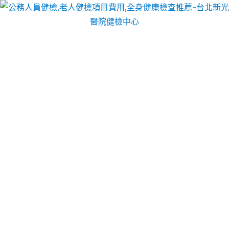
台北醫院健檢中心
吳紹琥以幸福為核心的醫美集
團
吳紹琥醫師：打造醫美集團，創建幸福企業的典範
作為醫學美容領域的佼佼者，**吳紹琥醫師**不僅以
其精湛的整形外科技術和無數的成功案例在業界樹立
了無可比擬的威望，還以其卓越的商業眼光和對員工