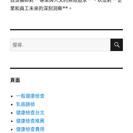
自吳醫師對**專業與人文的無限追求**，以及對**企
業和員工未來的深刻洞察**。
搜
搜
尋
尋
關
鍵
字:
頁面
一般健康檢查
乳癌篩檢
健康檢查台北
健康檢查推薦
健康檢查費用