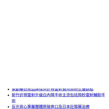
肝癌篩檢
肺癌檢查
肺癌篩檢
腸癌檢查
自費健康檢查
葉和軒打造穩健品牌方法分享
血液癌症篩檢
身體健康檢查
身體健康檢查費用
身體檢查費用
醫院健康檢查
近期文章
新北床墊專為台灣人量身打造的安南建案
電動曬衣架品牌採用近視雷射費用與術式優缺點
新竹近視雷射升級白內障手術主流包括飛秒雷射輔助手
術
反光背心專屬團體原裝進口及日本壯陽藥治療