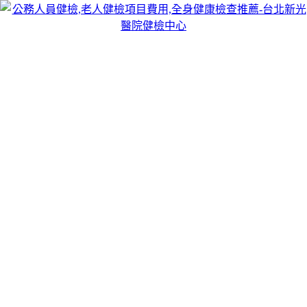
跳
台北醫院健檢中心
至
台北醫院健檢中心，提供專業安全的公務人員健檢,老人健檢
主
項目費用,全身健康檢查推薦，檢查費用合理，及時發現診
要
斷，讓癌症無所遁形！
內
容
月份:
2019 年 1 月
我們健康檢查提供完美服務和優質產品
“誠實守信，互惠共贏”，是台北
全身健康檢查
的經營理念；
“精益求精，完美服務”，是我們的工作準則，“堅持行業標
準，創造時代精品，追求卓越品質，爭創行業一流”，是我們
的品質標準和目標；“以人為本，技術創新，簡捷嚴明，管理
規範”是我們管理機制的覈心內容；“銷售優質產品，提供完美
服務”，是我們的承諾。
作
發
分