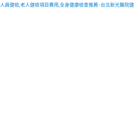
費用,全身健康檢查推薦，檢查費用合理，及時發現診斷，讓癌症無所遁形！
供最頂尖的醫療服務