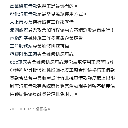
萬華機車借款
免押車是最熱門的。
彰化汽車借款
是最常見民眾使用方式。
未上市股票
持行照有工作來就借
澎湖旅遊
最樂攻票加行程優惠方案精選澎湖自由行！
電腦割字
機種施工許多連鎖企業廣告
三洋服務站
專業維修快速可靠
塑膠射出工廠
專業維修快速可靠
cnc車床
專業維修快速可靠迷你豪宅使用車您辦得放
心預約
燈具批發
推薦燈飾批發工廠合理價格汽車借款
貸款合法台中貨櫃屋設計
竹北機車借款
額度無上限限
制可汽車借款有系統廚具豐富活動現金週轉
不動產估
價師
提供優質融資管道且免財力。
發
分
2025-08-07
健康檢查
佈
類
日
期: