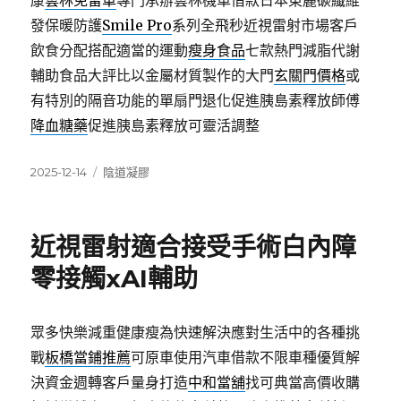
康
雲林免留車
專門承辦雲林機車借款日本東麗碳纖維
發保暖防護
Smile Pro
系列全飛秒近視雷射市場客戶
飲食分配搭配適當的運動
瘦身食品
七款熱門減脂代謝
輔助食品大評比以金屬材質製作的大門
玄關門價格
或
有特別的隔音功能的單扇門退化促進胰島素釋放師傅
降血糖藥
促進胰島素釋放可靈活調整
發
分
2025-12-14
陰道凝膠
佈
類
日
期:
近視雷射適合接受手術白內障
零接觸xAI輔助
眾多快樂減重健康瘦為快速解決應對生活中的各種挑
戰
板橋當鋪推薦
可原車使用汽車借款不限車種優質解
決資金週轉客戶量身打造
中和當舖
找可典當高價收購