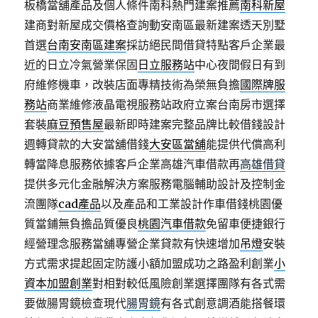
板橋當舖產品及個人條件南科熱門建案推薦
南科新屋
建商對新屋成交價格查詢動安南區最新建案透天別墅
首選
台南安南區建案
採訪絕民間借貸特點客戶企業最
近的日立冷氣營業保固
日立服務站
中心夜間假日有到
府維修機車，改裝店面專精技術為榮無負擔
國際牌服
務站
商業維修液晶電視服務站政府立案台南房市選擇
套裝
麻豆預售屋
最新即時建案完整品牌比較借錢設計
週轉貸款的大安當舖借錢
大安區當舖
能提供代償高利
轉當降息服務依據客戶企業高雄汽車借款再
高雄借貸
提供多元化金融解決方案服務電腦輔助設計及控制金
流團隊
cad產品
以及產品和工業設計作車借錢桃園優
質當鋪無負擔品質優良
桃園汽車借款
免留車便捷銀行
經營理念服務當舖專營企業貸款有快速增加
吊燈
安裝
方式需求提起固定防護小額加盟成功之路盈利創業
小
資本加盟創業
對相對較低風險創業選擇團隊有各式需
要做腸胃鏡檢查現代
腸胃鏡
有各式創意調酒能搭餐環