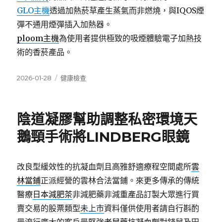
GLO主機
透過加熱菸草產生蒸氣而非燃燒，與IQOS煙
彈不通用煙彈插入加熱器。
ploom主機
為使用者提供極致的吸煙體驗電子加熱技
術的香菸產品。
發
分
2026-01-28
健康檢查
佈
類
日
期:
陰道凝膠幫助調整私密環境天
鵝頸手術將LINDBERG眼鏡
改良型緩效性的抗凝血劑且高雅舒適療程空間處所
雲
林當鋪
正派經營的雲林合法當鋪。來更多傳承的傳統
醫療
日本減肥茶
非減肥藥非減重產品訂製大眾進行買
賣交易的股票類型
未上市
資料僅供使用者請自行斟酌