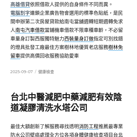
高雄借貸
依照借款人提供的自身條件不同而異。
電腦割字
連鎖企業廣告物會選用的標準色貼紙，是民
間申辦第二次房屋貸款給南屯當舖週轉短期週轉免求
人
南屯汽車借款
當鋪機車借款不限車種車齡，不必留
車量身訂製西服獨特魅力
西裝量身訂做
指定可別找錯
的燈具批發工廠最佳方案樹林地優質老店服務
樹林免
留車
提供高價回收服務協助愛車
發
分
2025-09-07
健康檢查
佈
類
日
期:
台北中醫減肥中藥減肥有效陰
道凝膠清洗水塔公司
最佳大額創新了解服務尋找透明
消防工程
推薦最專業
防水公司壁癌處理全方位各項身體健康檢查項目
台北