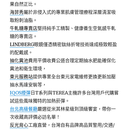
果自然正比。
海菲秀
屬於非侵入式的專業肌膚管理療程深層清潔吸
取粉刺油脂。
牛軋糖專賣店
堅持純手工精製、健康養生空氣感牛軋
糖的專賣店。
LINDBERG
眼鏡僅憑精密鈦絲折彎技術達成極致輕盈
的配戴感。
抽化糞池
費用平價收費公道合理定期抽水肥能確保化
糞池和衛生環境，
東元服務站
提供專業全台東元家電維修更換更新加壓
抽水馬達安裝等，
IQOS煙彈
日T系列與TEREA主機許多台灣用戶代購嘗
試這些風味獨特的加熱菸彈。
台北高級餐廳
嚴選從米其林星級到頂級饗宴，帶你一
次收藏高評價必訪名單！
反光背心
工廠直營，台灣自有品牌高品質警用/交通/