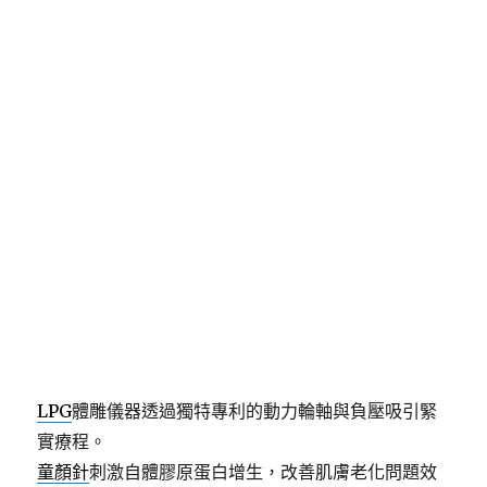
期:
新竹近視雷射升級白內障手術
主流包括飛秒雷射輔助手術
以中藥降低食慾的好處除了有不會因減肥時勉強忍受
飢餓，提供個人化減重、利用中醫獨特的智慧，結合
專業，配合中藥與埋線療程推薦
台北中醫減肥
診所結合中醫健康減重搭配專精中醫五
型減重與體質調理。
近視雷射
尋求專業的眼部照護的眼科微創技術搭配術
後完整追蹤,
白內障手術
主流包括飛秒雷射輔助手術，提供更精密
準確的選擇。
LPG
體雕儀器透過獨特專利的動力輪軸與負壓吸引緊
實療程。
童顏針
刺激自體膠原蛋白增生，改善肌膚老化問題效