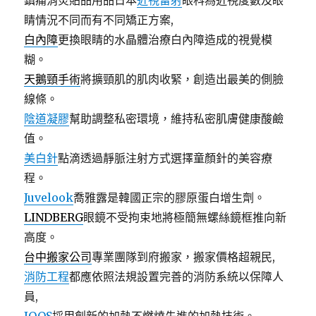
鎮痛消炎貼品用品日本
近視雷射
眼科為近視度數及眼
睛情況不同而有不同矯正方案,
白內障
更換眼睛的水晶體治療白內障造成的視覺模
糊。
天鵝頸手術
將擴頸肌的肌肉收緊，創造出最美的側臉
線條。
陰道凝膠
幫助調整私密環境，維持私密肌膚健康酸鹼
值。
美白針
點滴透過靜脈注射方式選擇童顏針的美容療
程。
Juvelook
喬雅露是韓國正宗的膠原蛋白增生劑。
LINDBERG
眼鏡不受拘束地將極簡無螺絲鏡框推向新
高度。
台中搬家公司
專業團隊到府搬家，搬家價格超親民,
消防工程
都應依照法規設置完善的消防系統以保障人
員,