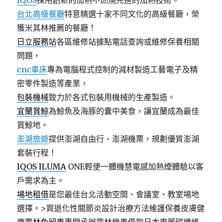
IQOS
採用創新的加熱不燃燒先進的加熱技術。
台北高級餐廳
特意精選十家不同文化的高級餐廳，榮
獲米其林推薦的餐廳！
日立服務站
各區維修站據點電話查詢或維修保養相關
問題，
cnc車床
專為電腦程式控制的減材製造工藝電子及精
密零件製造等產業，
包裝機械
致力於各式包裝用機械的生產製造。
宜蘭賞鯨
為鯨魚及海豚的囊中美食，讓宜蘭成為最佳
賞鯨地。
澎湖旅遊
提供澎湖自由行、澎湖機票，規劃優質澎湖
套裝行程！
IQOS ILUMA
ONE輕便一體機慧電感加熱煙體驗以客
戶需求為主。
場地租借
是您最佳台北活動空間、會議室、教室場地
選擇。>買退化性關節炎設計治療方法維護保養皮膚健