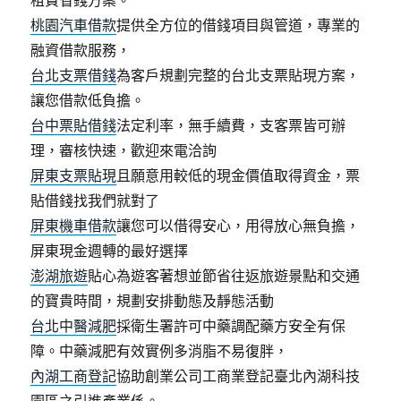
租賃省錢方案。
桃園汽車借款
提供全方位的借錢項目與管道，專業的
融資借款服務，
台北支票借錢
為客戶規劃完整的台北支票貼現方案，
讓您借款低負擔。
台中票貼借錢
法定利率，無手續費，支客票皆可辦
理，審核快速，歡迎來電洽詢
屏東支票貼現
且願意用較低的現金價值取得資金，票
貼借錢找我們就對了
屏東機車借款
讓您可以借得安心，用得放心無負擔，
屏東現金週轉的最好選擇
澎湖旅遊
貼心為遊客著想並節省往返旅遊景點和交通
的寶貴時間，規劃安排動態及靜態活動
台北中醫減肥
採衛生署許可中藥調配藥方安全有保
障。中藥減肥有效實例多消脂不易復胖，
內湖工商登記
協助創業公司工商業登記臺北內湖科技