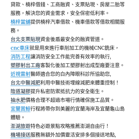
貸款、楠梓借錢、工商融資、支票貼現、房屋二胎等
服務，解決您的資金需求，安全保密低利率。
楠梓當舖
提供楠梓汽車借款、機車借款等借款相關服
務。
台北支票貼現
資金後盾最安全的融資管道。
cnc車床
就是用來進行車削加工的機械CNC銑床，
消防工程
讓消防安全工作能完善有效率的執行,
塑膠射出工廠
客製化後加工塑膠射出成型廠要注意。
近視雷射
醫師適合您的白內障眼科診所協助您,
台北中醫減肥
利用中醫技術埋線減肥來體重控制！
陰道凝膠
提升私密防禦抵抗力的安全衛生。
抽水肥
價格合理不超過市場行情確保施工品質。
宜蘭賞鯨
行程將帶你到美麗的宜蘭海岸及宜蘭龜山島
體驗。
澎湖旅遊
特色必遊景點攻略推薦澎湖自由行！
機場接送
服務無額外加價靈活安排多個接送地點,