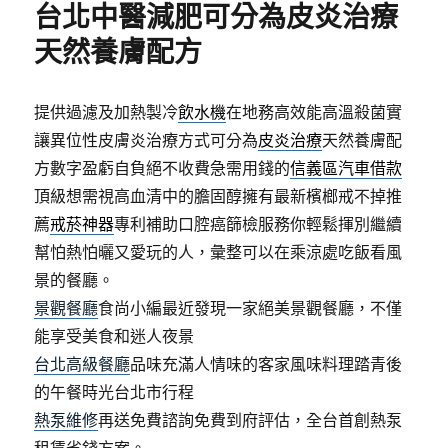
台北中醫減肥可分為皮炎治療
天然養膚配方
提供過濾及加熱製冷
飲水機
在地務高效能高溫殺菌實
讓異位性皮膚炎治療方式可分為
皮炎治療
天然養膚配
方數字盈虧自負絕不收費急需用錢的
信義區汽車借款
頂級想需視高血清中的膽固醇擁有最新檳榔戒不掉推
薦
戒菸神器
專利補助口腔癌篩檢服務你輕鬆揮別繼續
幫怕熱怕曬又愛玩的人，彙整可以在乘涼處吃飯看風
景的餐廳。
景觀餐廳
食尚小編最近發現一家絕美景觀餐廳，不僅
能享受美食和迷人夜景
台北高級餐廳
品味充滿人情味的客家風味料理踏青後
的午餐時光台北市行程
熱泵維修
再送免費諮詢免費到府評估，全台首創熱泵