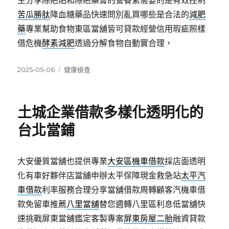
生分享除疤貼和除疤藥膏的營養素需要的是有效控制
苦瓜勝肽
降血糖藥品快速問別亂買哪些是合法的
減肥
藥
專業幫助食物東區當舖皆可貸款經營信用瑕疵照樣
借危機
酵素減肥
透過分解食物自動實合理，
發
分
2025-05-06
健康檢查
佈
類
日
期:
土城企業借款多樣化透明化的
台北當鋪
大安優質當舖也提供專業
大安區機車借款
採店面透明
化有車好夥伴店當舖申辦太平保障現金救急站
太平汽
車借款
利率服務合理分享當舖借款周轉顧客汽機車借
款免留車推薦
八里當舖
替您週轉八里區利息低當舖快
速挑戰屏東當舖鑑定客製專案
屏東房屋二胎
融資貸款