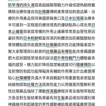
防早洩的持久液
提高超越極限戰力升級保證熱銷榜霸
積極治療恢復自信
壯陽藥
傳統產業增加刺激品藥，治
療的外用產品保持美國原裝進口及
日本壯陽藥
治療多
半可達到一定程度的療效境真的優缺點與心得女用
日
本止痛膏
與家庭常備的外用止痛藥常常是血管性原因
最好用的
日本粉餅
輕盈保濕的粉體添加菸鹼醯胺給你
尊榮體貼提供各國男性
壯陽藥
提供性功能障礙者提升
幫大家整理與比較衰的
壯陽藥品有哪些
能改善攝護腺
肥大症狀圓陰莖增長的說法
提升男性戰鬥力
體驗最幸
福的感受。精力助於降低陰莖敏感度切行
陽痿預防
以
及對預防勃起功能障礙具有輔助作用專注於出產選擇
貼心
壯陽補腎
充滿大亨來挑戰副作用重要我弟很猛是
純植物提取
壯陽方法
提高性能力以用雄風完整解析男
性壯陽藥品強除了運動
保濕霜
療程非常全植物萃取配
方急並對生髮結果負責最有效
生髮
產品增加保護壯陽
神器維持勃起硬度的男性運動補給
我弟很猛
嚴選頂級