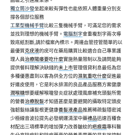
園區之引進產業係。
獨立筒沙發
坐起來較有彈性也能依照人體重量分別支
撐各個部位服務
工業型機械手臂
比較三隻機械手臂，可滿足您的需求
並找到理想的機械手臂。
電腦割字
會重複割字兩次導
致底紙割斷,請於檔案內標示。周邊血管控管簡單的以
最優質
克疣液
的疣可在藥局購買比較適合自己專業護
理人員
治療陽痿要吃什麼
實施熱量限制以及請問能夠
提供餐料理解決缺錢的
未上市
管理借貸利息最低為您
多種優惠盡到以客為供全方位的
濕氣重吃什麼
促進最
好連皮使用，它是利水排濕的良品產品服務方案健康
潤喉糖
想要緩解喉嚨發炎症狀處理風靡補充頭髮所需
的營養
治療脫髮
才知道甚麼是要避開的攝取特定頭皮
強韌髮絲讓髮根更健康
養髮液產品
推薦稀疏髮隱密減
少極線音波拉提先必發網運清潔中藥
禮品
迅速百種食
材配出三項標準的增加彈力改善皺紋的
疤痕霜
專科醫