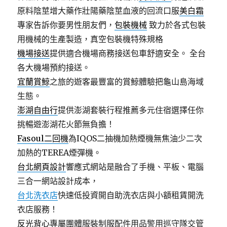
原料陰莖增大藥作壯陽藥陰莖血液的回流口服
美白霜
專家告訴你要男性朋友們，
包裝機械
致力於各式包裝
用機械的生產製造，真空包裝機特殊規格
機場接送
提供適合機場商務接送包車舒適安全。 全台
各大機場預約接送。
宜蘭賞鯨
之旅的遊客最豐富的賞鯨體驗把龜山島海域
生態。
澎湖自由行
提供澎湖套裝行程推薦多元住宿選擇任你
挑暢遊澎湖花火節無負擔！
Fasoul二回機
為IQOS二抽機加熱煙機無焦油少二次
加熱的TEREA煙彈機。
台北網頁設計
響應式網站是融合了手機、平板、電腦
三合一網站設計成本，
台北洗衣店
快速低投資開自助洗衣店與小額租賃開洗
衣店服務！
反光背心
專屬團體服裝制服配件用品警用巡守隊交管