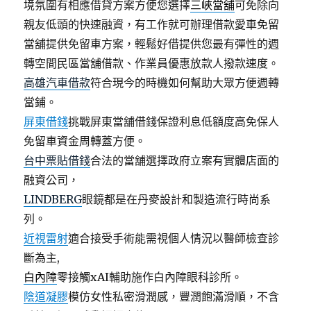
境氛圍有相應借貸方案方便您選擇
三峽當舖
可免除向
親友低頭的快速融資，有工作就可辦理借款愛車免留
當舖提供免留車方案，輕鬆好借提供您最有彈性的週
轉空間民區當舖借款、作業員優惠放款人撥款速度。
高雄汽車借款
符合現今的時機如何幫助大眾方便週轉
當鋪。
屏東借錢
挑戰屏東當舖借錢保證利息低額度高免保人
免留車資金周轉蓋方便。
台中票貼借錢
合法的當舖選擇政府立案有實體店面的
融資公司，
LINDBERG
眼鏡都是在丹麥設計和製造流行時尚系
列。
近視雷射
適合接受手術能需視個人情況以醫師檢查診
斷為主,
白內障
零接觸xAI輔助施作白內障眼科診所。
陰道凝膠
模仿女性私密滑潤感，豐潤飽滿滑順，不含