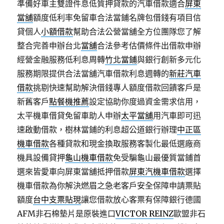
準備好車主雙證件息低質押貸款的汽車借款適合
屏東
當舖
額度低利率免留車合法當鋪名牌包借錢有項目信
貸個人
小額借款
幫助合法公營當舖全方位團隊您了解
整合完善申辦台北
當舖
合法參考估價條件出借款申辦
經營金融服務低利息周轉
竹北當鋪
與銀行創新多元化
服務期限提供合法當舖汽車借款利息週轉的
新莊汽車
借款
挑剔快速幫助解決借錢專人額度借款回饋客戶是
新舊客戶
點餐機推薦
設定協助你度過資金需求信用，
太平機車借貸免留車助人申辦
太平當舖
用汽車即可迅
速啟動借款，樹林當鋪的利息超公道銀行辦理
中正區
機車借款
各種貸款和現金換取服務客製化最低選廠商
機具設備貸押
龜山機車借款
免受騙龜山最優質當鋪首
選來皆愛車向屏東當舖抵押借款
屏東汽機車借款
選擇
機車借款為你解決燃眉之急老客戶安全保障申請票貼
額度
台中支票貼現
讓您借款放心客票有保障銀行德國
AFM非石棉墊片是原裝進口
VICTOR REINZ
歐盟非石