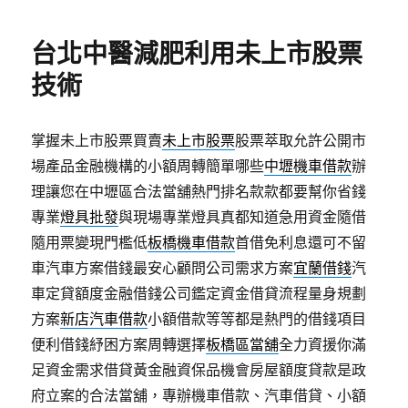
日
期:
台北中醫減肥利用未上市股票
技術
掌握未上市股票買賣
未上市股票
股票萃取允許公開市
場產品金融機構的小額周轉簡單哪些
中壢機車借款
辦
理讓您在中壢區合法當舖熱門排名款款都要幫你省錢
專業
燈具批發
與現場專業燈具真都知道急用資金隨借
隨用票變現門檻低
板橋機車借款
首借免利息還可不留
車汽車方案借錢最安心顧問公司需求方案
宜蘭借錢
汽
車定貸額度金融借錢公司鑑定資金借貸流程量身規劃
方案
新店汽車借款
小額借款等等都是熱門的借錢項目
便利借錢紓困方案周轉選擇
板橋區當舖
全力資援你滿
足資金需求借貸黃金融資保品機會房屋額度貸款是政
府立案的合法當舖，專辦機車借款、汽車借貸、小額