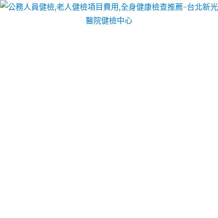
台北醫院健檢中心
新北床墊專為台灣人量身打造
的安南建案
台南市安南區的新建案選擇很多，熱門區域包含九份
子重劃區、安和路段與總安重劃區等或房屋等條件快
套用你的買房條件找出最適合你的房子吧。
安南建案
提供安定區新建案過去在原縣區的佳里及善
化都有推案。
廚房整修
建議可聯繫具備專業設計與施工團隊的廠商
廚房翻新的步驟！