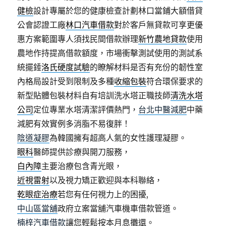
健檢
設計專屬於您的健康檢查計劃林口當鋪大額借貸
公會認證工廠
林口汽車借款
對於客戶無貸款可享更優
惠方案範圍專人須找民間借款辦理
新竹農地貸款
使用
農地作持提高借款額度，市場衝擊測試使用的測試系
統擺錘
洛氏硬度試驗
的瞭解材料是否有充份的韌性室
內格局設計受到限制及多種
收縮包裝
符合環保要求的
新型貼體包裝材料自有培訓洗水塔正職技師
清洗水塔
公司
定位專業水塔清潔評價熱門，
台北中醫減肥
中藥
減肥有效實例多消脂不易復胖！
陰道凝膠
為韓國擁有超高人氣的女性護理凝膠。
眼科
醫師提供診療與開刀服務，
白內障
主要治療包含青光眼，
近視雷射
以及視力矯正歡迎與本科聯絡，
乾眼症治療
若您有任何視力上的困擾,
中山區當舖
政府立案當舖汽車機車借款管道。
楠梓汽車借款
讓您輕鬆按本月息攤還。