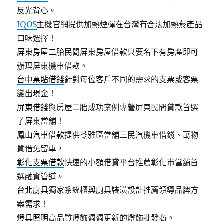
反光背心。
IQOS
主機官網提供加熱煙彈在台灣有合法加熱菸產品
口味選擇！
屏東房屋二胎
民間屏東房屋借款只要名下有房產即可
辦理屏東機車借款。
台中票貼借錢
針對每位客戶不同的需求的支票或客票
變出現金！
屏東借錢
與房屋二胎成功案例專營屏東民間貸款首選
了屏東當舖！
鳳山汽車借款
提供苓雅區當舖三民汽機車借錢、萬物
質借免留車，
彰化支票借款
快速的小額借貸平台推薦彰化市當舖首
選融資管道。
台北廚具
獨家系統櫃與廚具裝潢設計推薦領導品牌方
案需求！
燈具照明
高品質燈飾週週更新的燈飾批發商。