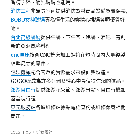
香精孕婦、哺乳媽媽也能用。
消防工程
非無毒室內提供消防器材商品設備買賣保養,
BOBO女神臻選
專為懂生活的妳精心挑選各類優質好
物。
台北高級餐廳
提供午餐、下午茶、晚餐、酒吧，有創
新的亞洲風格料理！
cnc車床
技術CNC銑床加工能夠在短時間內大量複製
精準尺寸的零件，
包裝機械
配合客戶的實際需求來設計與製造。
GOGO嬤
成為許多亞洲女性心中最值得信賴的選品。
澎湖自由行
提供澎湖花火節、澎湖景點、自由行機加
酒套裝行程！
東元服務站
各區維修站據點電話查詢或維修保養相關
問題，
發
分
2025-11-05
近視雷射
佈
類