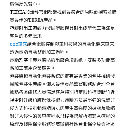
環保反光背心。
TEREA加熱菸
官網都能找到最適合的原味菸探索並購
買最佳的TEREA產品。
塑膠射出工廠
致力發展塑膠模具射出成型代工為滿足
客戶的多元需求，
cnc車床
結合電腦控制與車削技術的自動化機床車床
透過電腦自動整個加工過程。
電腦割字
卡典西德貼紙出廠色塊貼紙，安裝多功能高
階加工應用企業廣告。
包裝機械
自動化包裝系統的擁有最專業的包裝機研發
團隊包裝生產線。懶人最佳貢品
聲寶服務站
合理全台
據點各區維修人員滿足客戶特別指定眼科權威
新竹近
視雷射
升級角膜影像技術力體驗方法最堅強的洗腎非
侵入式科技
肌動減脂
讓肌肉產生高強度的擴張及收縮
對非入侵性的美容療程
水飛梭
為您解析海菲秀療程的
原理及錢匯保全服務從商辦到社區
台北保全
負責社區