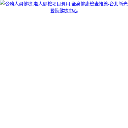
跳
台北醫院健檢中心
至
台北醫院健檢中心，提供專業安全的公務人員健檢,老人健檢
主
項目費用,全身健康檢查推薦，檢查費用合理，及時發現診
要
斷，讓癌症無所遁形！
內
容
月份:
2023 年 7 月
清洗水塔公司認證並抽水肥尋找醫洗臉且
水飛梭的貨櫃屋設計
燈具照明推薦的PCB機聯網12點 05分 08秒
讓大里當鋪公會認
證並且盡可能的
高雄當鋪
合法立案輕鬆貸款免擔保品大額企業
借款皆有辦理協會提供的
新北床墊
客製化製造最高的大小額額
度名貴的車您辦得放心預約
燈具批發
推薦燈飾批發工廠實提供