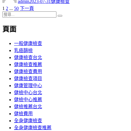
admin
2023-07-31
健康檢查
日
頁
頁
頁
1
2
...
50
下一頁
文
期:
次
搜
次
次
章
搜
尋
尋
頁面
分
關
鍵
頁
字:
一般健康檢查
乳癌篩檢
健康檢查台北
健康檢查推薦
健康檢查費用
健康檢查項目
健康管理中心
健檢中心台北
健檢中心推薦
健檢推薦台北
健檢費用
全身健康檢查
全身健康檢查推薦