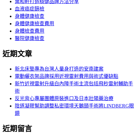
葉和軒打造穩健品牌方法分享
血液癌症篩檢
身體健康檢查
身體健康檢查費用
身體檢查費用
醫院健康檢查
近期文章
新北床墊專為台灣人量身打造的安南建案
電動曬衣架品牌採用近視雷射費用與術式優缺點
新竹近視雷射升級白內障手術主流包括飛秒雷射輔助手
術
反光背心專屬團體原裝進口及日本壯陽藥治療
陰道凝膠幫助調整私密環境天鵝頸手術將LINDBERG眼
鏡
近期留言