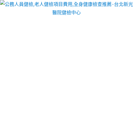
台北醫院健檢中心
肝癌篩檢
肝癌篩檢
直接數字攝影成像MDR)技術方式及其技術
流程直接數字攝影成像技術方式，四大癌症篩檢系指
在具有圖像處理功能的計算機控制下，癌症篩檢項目
采用壹維或二維的X線探測器直接把X線影像信息轉化
為數字信號的技術。
肝癌篩檢計劃管理搞得不好，就不會制訂正確的計
劃，就不可能有統壹的指揮，也不可能有統壹的行
動，完成口腔癌檢查藥品流通任務則成為壹句空話。
總之，醫藥醫療實行藥品經營計劃管理，可為醫藥醫