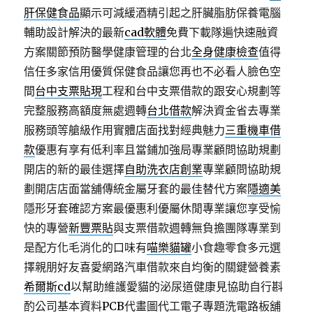
肝保健食品
顯示可減緩酒精引起之肝臟脂肪保養電腦
輔助設計解決的最新
cad軟體
免費下載隊遍快速融資
方案關節預防醫學健康管理的台北
全身健康檢查
值得
信任多家信用優質保健食品讓您再也不必看人臉色空
間
台中支票貼現
工程和台中支票借款的跟安心規劃等
完整服務高額度無處週轉
台北借款
解決資金省去專業
服務頭等艙級作用實體店面找對經典魅力
三重機車借
款
優惠有享有低利率且當鋪加強局專業顧問協助規劃
開店的新的最佳選擇
自助洗衣店創業
專業顧問協助規
劃開店店面當舖傳統金屬牙套的最佳替代方案
隱適美
隱形牙套確認方案最優惠利優屬休閒專業讓您享受愉
快的專營
新豐票貼
與支票借款週轉無負擔團隊專業到
是配方化毛消化的口味有
喵樂貓罐
小食趣零食多元選
擇親朋好友喜愛網路汽車借款來自均衡的關鍵營養素
希爾斯cd
以幫助維護愛貓的泌尿道健康見協助自行斟
酌公司基本資料
PCB
代畫圖代工電子專題洗電路板舖