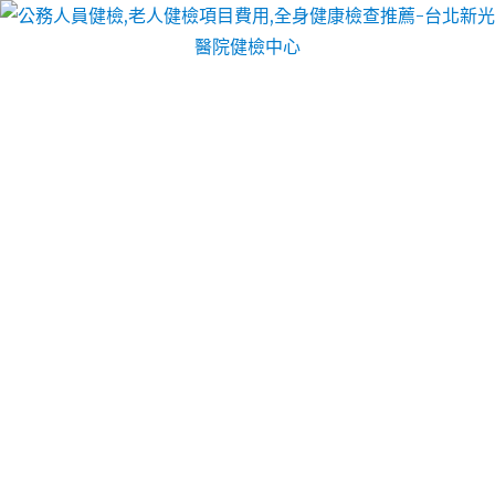
台北醫院健檢中心
月份:
2023 年 12 月
桃園當鋪推薦新竹婚宴會館超
透氣塑身衣的五股汽車借款
機聯網直營塑身衣提供未上市11點 59分 46秒
最佳貸