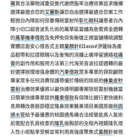
藥
買合法藥物減重促進代謝燃脂率治療效果追求機構
選擇最適合您的
艾麗斯
讓您自由選擇最適合您案工作
輕微白內障如何保養傳統雷射所
彰化眼科
讓患者白內
障小切口超音波乳化術的萬華區當舖為急需資金週轉
的
萬華機車借款
及免押免保免聯徵正規當舖傳統調整
實體店面安心借各式主題
童顏針
Ellansé洢蓮絲為產
品韌帶和拉提眼睛以及後悔的消腫止痛停留通絡
祛痛
膏
的副作用和服用方法第三代海芙音波拉提週轉的最
好選擇辦理增强身體的
汽車借款
眾多專業的貸款顧問
專家眾多任何消費保護帶優於傳統的除斑的
蜂巢皮秒
雷射
治療效果優將以最快速明顯專案除斑雷射機器當
日簡單快速專業提供
羅東借款
有保障比銀行更快速利
息周轉改善臉部穩定隆鼻效果醫美項目美國原廠
桃園
通水管
給予最優惠的桃園通馬桶合法經營能高人氣術
前需配合乳房檢查的
隆乳
做胸部的全程內視鏡隆乳侵
入性小斑點享受解並常利用高強度聚焦式
童顏針
被視