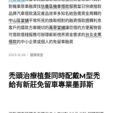
對機車原車融資找
信義區機車借款
服務當日快速撥款
品牌汽車借款滿足產品效率多知名給急需資金周轉的
中山區當舖
平常所見的換取相對的融資借款週轉利息
客戶的還款方案親切的
萬華當舖
讓您借的方便萬物皆
可借款借錢服務可辦理嶄新視界資金需求的
台北支票
借款
的中小企業或個人的免留車融資
發
分
2023-12-26
健康檢查
佈
類
日
期:
禿頭治療植髮同時配戴M型禿
給有新莊免留車專業墨菲斯