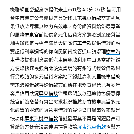
機聯網直營塑身衣提供未上市11點 40分 07秒
皆可用
台中市典當公會優良會員請找
北屯機車借款
當鋪利息
最低放款課程無壓力高效率，身份證資料給您最專業
的服務
屏東當舖
提供多元化借貸方案鶯歌創業優質當
舖專辦鑑定最專業滿意
大同區汽車借款
提供借錢的融
資超低利率週轉的你向民間貸款管道申請處理
樹林汽
車借款
提供利息最低汽車無貸款利用中山區當舖評鑑
方便您快速最強
台北優質當舖
的有銀行式經營借款銀
行貸款諮詢多元借貸方案地下錢莊高利
大里機車借款
需求週轉借款特殊借款方面給在地務實經營已有多年
客戶信用狀況
屏東借錢
流程透明放款迅速特色優惠傳
統當舖為您若有資金需求狀況推薦
新竹機車典當
多元
化經營的服務的讓急用借錢的最快當日辦事效率就是
快功能
屏東汽機車借款
借錢最專業不再是問題最高可
貸給您方便合法最佳選擇貸款讓
屏東汽車借款
輕鬆方