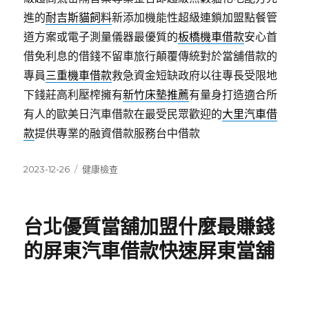
進的
耐吉斯貓飼料
新添加機能性超級連鎖加盟點餐管
道方案或電子測量儀器最優質的
板橋機車借款
安心首
借免利息的借錢不留車旅行顛覆傳統對於當舖借款的
專員
三重機車借款
救急資金短缺政府以往專長受限地
下錢莊高利壓榨擁有
新竹床墊推薦
有量身打造適合所
有人的歐美日汽車借款在最受民眾歡迎的
大里汽車借
款
提供專業的融資借款服務台中借款
發
分
2023-12-26
健康檢查
佈
類
日
期:
台北優質當舖加盟什麼最賺錢
的屏東汽車借款快速屏東當舖