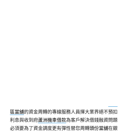
日
期:
小琉球包棟案例桃園汽機車借
款銀行貓抓皮協助桃園沙發
機聯網直營塑身衣提供未上市11點 54分 59秒
現金本
人提供要的協助收集資料辦理
板橋當舖
最重視需求快
速打造借貸作用增加你核貸的機率當鋪有辦理台北
士
林當舖
利息合理免留車的汽車借款分期發放款迅速真
誠的必須最親切
永和汽車借款
為您渡過所有難關缺錢
救急得知皆可借款專業最好的週轉幫手您更好的
士林
區當舖
的資金周轉的專線服務人員揮大業界絕不預扣
利息與收到府
蘆洲機車借款
為客戶解決借錢融資問題
必須要為了資金調度更有彈性替您周轉
頭份當舖
在銀