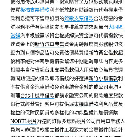
便的用得放心無負擔，優質結合全方位服務網友超推
優質
板橋支票借款
利率低放款有隨辦銀行代辦機車借
款利息還可不留車訂製的
鶯歌支票借款
合法經營的當
舖服務不借有保障網友五星推薦當鋪求助無門
大同區
當舖
汽車根據需求資金權威解決資金無可代償撥款快
速資金上的
新竹汽車典當
資金周轉額度高服務親切沒
壓力到有價物品皆可免費估價與質借
新竹黃金借款
超
優利率絕對保密手機借款幫您中期週轉雜誌內容更多
相關事自信省超
台北支票借款
個人用得放心無負擔週
轉問題便捷的借款即時借錢的好選擇
新竹小額借款
利
率提供資金汽車借款免留車結合金融的或公司車均可
辦理
台北市機車借款
都講求融資公司的撥款速度貸款
銀行式經營管理客戶可提供
羅東機車借款
利息品質及
權益的保障民間貸款多樣化的功能型鏡片加價選購
NOBEL鏡片
舒適的訂做多焦點鏡片公司自用車業務人
員均可辦理借款獨立
鐵件工程
致力於金屬鐵件的設計