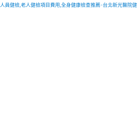
費用,全身健康檢查推薦，檢查費用合理，及時發現診斷，讓癌症無所遁形！
術基礎上進展起來的