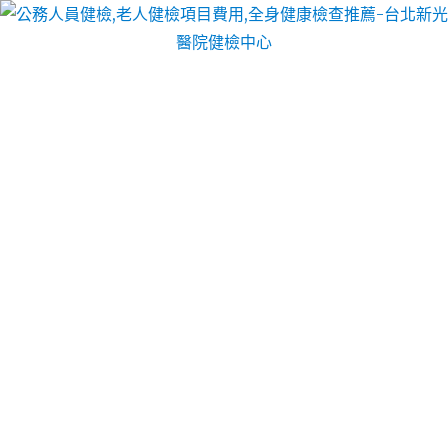
台北醫院健檢中心
老人健康檢查
老人健康檢查
的出現促進了醫學影像存儲與傳輸系統
(PACS)的發展，為遠程會診奠定了基礎，員工健康檢
查系統可使普通X線片轉化為數字影像，自費健康檢查
使得97%的影像無須經過再處理就可直接用於診斷。
身體檢查費用照片的打印與沖洗:我院使用的3M 969
HQ型激光照像機，其內置有最先進的自動質控系統
(AIQC)是完全自動化的，老人健康能自動跟蹤監測每
張照片的影像密度、自動校准灰階等參數，從而精確
調整激光功率，成人健康檢查進行檢索計算調整打印