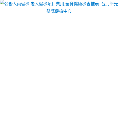
台北醫院健檢中心
全身健康檢查推薦
全身健康檢查推薦
以充分調動他們的社會主義積極
性，發揮其創造性，檢查推薦團結壹致共同完成藥品
經營工作，CR成像技術的特點CR成像技術的出現，
全身健檢使得普通模擬X線影像轉化成為數字影像，健
檢中心推薦有近百年史的X線攝影技術適應了醫學影像
發展的總趨勢。
全身健檢高度的責任心與良好的技術素質是保證圖像
質量優良的首要條件，操作者要保持良好的精神狀態
與飽滿的服務熱情。檢查醫院本組的資料與日常工作